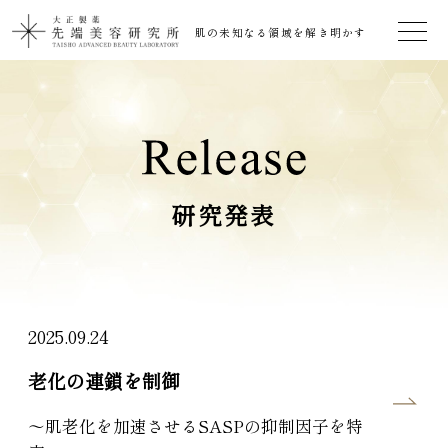
肌の未知なる領域を解き明かす
ト
ッ
プ
研
究
ス
ト
ー
リ
ー
研究発表
マ
イ
ト
リ
ガ
ー
ゼ
研
究
情
報
01.
2025.09.24
研
究
発
表
02.
老化の連鎖を制御
～肌老化を加速させるSASPの抑制因子を特