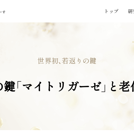
ト
ッ
プ
研
かす
世界初、若返りの鍵
の鍵「マイトリガーゼ」と
老