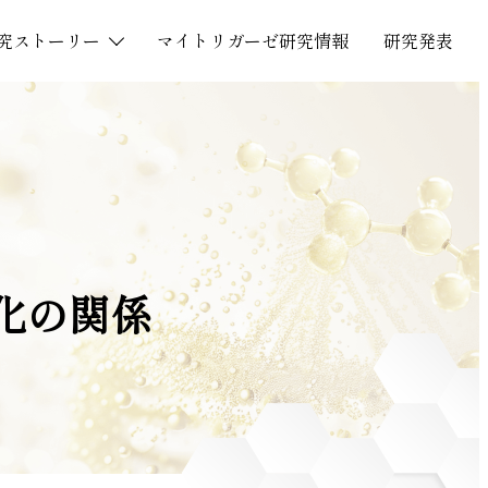
究
ス
ト
ー
リ
ー
マ
イ
ト
リ
ガ
ー
ゼ
研
究
情
報
研
究
発
表
化の関係