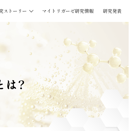
究
ス
ト
ー
リ
ー
マ
イ
ト
リ
ガ
ー
ゼ
研
究
情
報
研
究
発
表
とは？