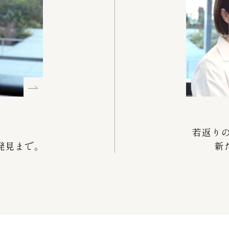
若返り
発見まで。
新