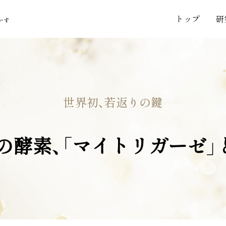
ト
ッ
プ
研
かす
世界初、若返りの鍵
の酵素、
「マイトリガーゼ」